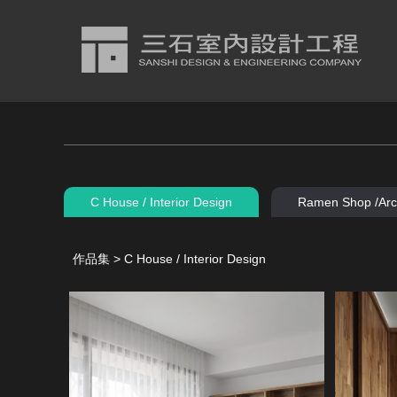
C House / Interior Design
Ramen Shop /Arch
作品集 > C House / Interior Design