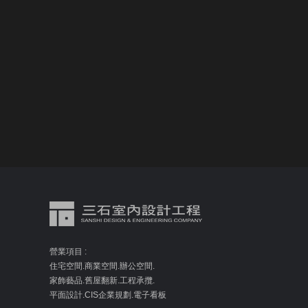
營業項目 :
住宅空間.商業空間.辦公空間.
家飾藝品.舊屋翻新.工程承攬.
平面設計.CIS企業規劃.電子看板